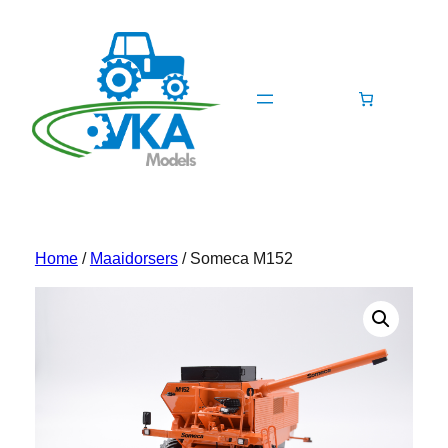
Ga
naar
de
inhoud
Home
/
Maaidorsers
/ Someca M152