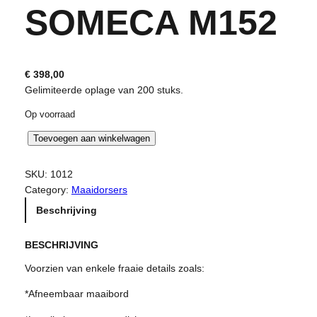
SOMECA M152
€
398,00
Gelimiteerde oplage van 200 stuks.
Op voorraad
S
Toevoegen aan winkelwagen
o
m
SKU:
1012
e
Category:
Maaidorsers
c
Beschrijving
a
M
BESCHRIJVING
1
5
Voorzien van enkele fraaie details zoals:
2
a
*Afneembaar maaibord
a