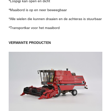
*Lospijp kan open en dicht
n
t
*Maaibord is op en neer beweegbaar
a
*Alle wielen die kunnen draaien en de achteras is stuurbaar
l
*Transportkar voor het maaibord
VERWANTE PRODUCTEN